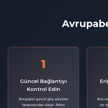
Avrupabet
1
Güncel Bağlantıyı
Er
Kontrol Edin
Avrupabet güncel giriş adresine
Ana sa
tarayıcınızdan ulaşın. Adres
yer a