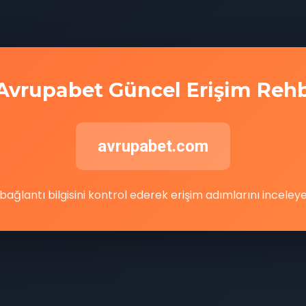
 Avrupabet Güncel Erişim Rehb
avrupabet.com
ağlantı bilgisini kontrol ederek erişim adımlarını inceleyeb