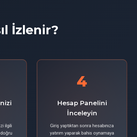
l İzlenir?
4
nizi
Hesap Panelini
n
İnceleyin
i ilgili
Giriş yaptıktan sonra hesabınıza
i doğru
yatırım yaparak bahis oynamaya