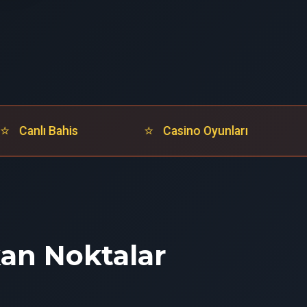
nlı Bahis
Casino Oyunları
an Noktalar