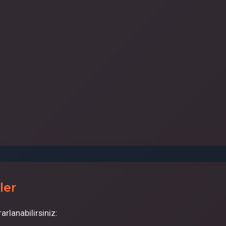
ler
rlanabilirsiniz: