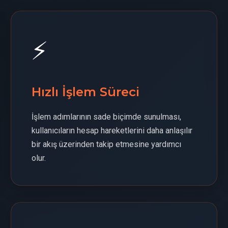
⚡
Hızlı İşlem Süreci
İşlem adımlarının sade biçimde sunulması,
kullanıcıların hesap hareketlerini daha anlaşılır
bir akış üzerinden takip etmesine yardımcı
olur.