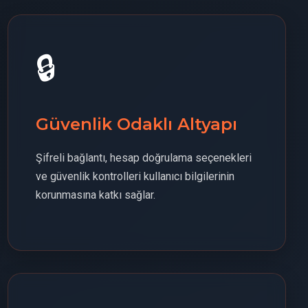
🔒
Güvenlik Odaklı Altyapı
Şifreli bağlantı, hesap doğrulama seçenekleri
ve güvenlik kontrolleri kullanıcı bilgilerinin
korunmasına katkı sağlar.