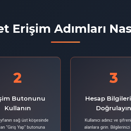
 Erişim Adımları Nası
2
3
işim Butonunu
Hesap Bilgileri
Kullanın
Doğrulayı
yfanın sağ üst köşesinde
Kullanıcı adınız ve şifreniz
lan "Giriş Yap" butonuna
alanlara girin. Bilgileriniz