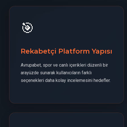
🎯
Rekabetçi Platform Yapısı
Avrupabet, spor ve canlı içerikleri düzenli bir
arayüzde sunarak kullanıcıların farklı
seçenekleri daha kolay incelemesini hedefler.