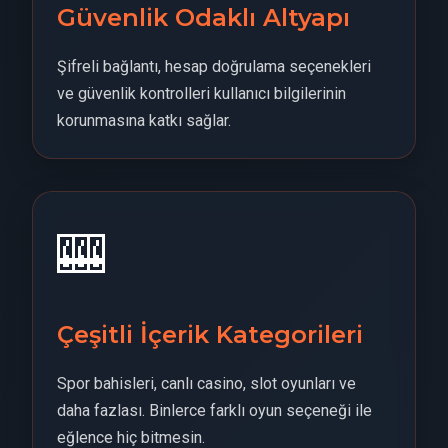
Güvenlik Odaklı Altyapı
Şifreli bağlantı, hesap doğrulama seçenekleri
ve güvenlik kontrolleri kullanıcı bilgilerinin
korunmasına katkı sağlar.
🎰
Çeşitli İçerik Kategorileri
Spor bahisleri, canlı casino, slot oyunları ve
daha fazlası. Binlerce farklı oyun seçeneği ile
eğlence hiç bitmesin.