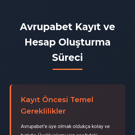
Avrupabet Kayıt ve
Hesap Oluşturma
Süreci
Kayıt Öncesi Temel
Gereklilikler
Avrupabet'e üye olmak oldukça kolay ve