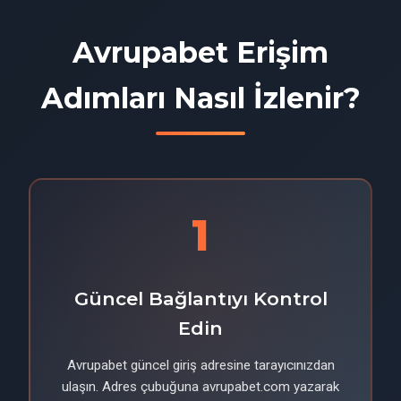
Avrupabet Erişim
Adımları Nasıl İzlenir?
1
Güncel Bağlantıyı Kontrol
Edin
Avrupabet güncel giriş adresine tarayıcınızdan
ulaşın. Adres çubuğuna avrupabet.com yazarak