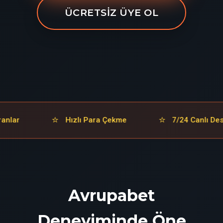
ÜCRETSIZ ÜYE OL
nlar
Hızlı Para Çekme
7/24 Canlı Dest
Avrupabet
Deneyiminde Öne