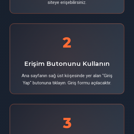
siteye erişebilirsiniz.
2
Erişim Butonunu Kullanın
Ana sayfanın sağ üst köşesinde yer alan "Giriş
Yap" butonuna tıklayın. Giriş formu açılacaktır.
3