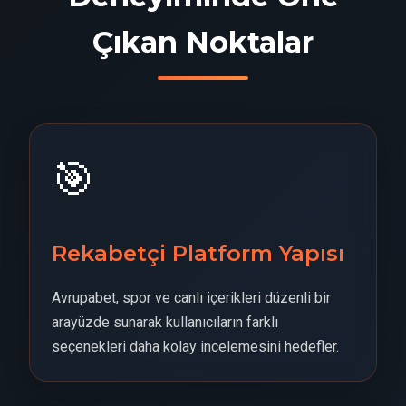
Çıkan Noktalar
🎯
Rekabetçi Platform Yapısı
Avrupabet, spor ve canlı içerikleri düzenli bir
arayüzde sunarak kullanıcıların farklı
seçenekleri daha kolay incelemesini hedefler.