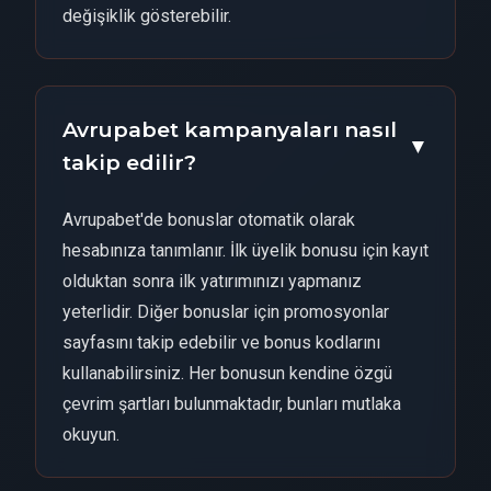
değişiklik gösterebilir.
Avrupabet kampanyaları nasıl
▼
takip edilir?
Avrupabet'de bonuslar otomatik olarak
hesabınıza tanımlanır. İlk üyelik bonusu için kayıt
olduktan sonra ilk yatırımınızı yapmanız
yeterlidir. Diğer bonuslar için promosyonlar
sayfasını takip edebilir ve bonus kodlarını
kullanabilirsiniz. Her bonusun kendine özgü
çevrim şartları bulunmaktadır, bunları mutlaka
okuyun.