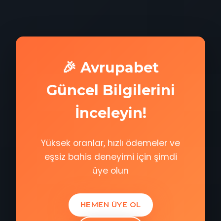
🎉 Avrupabet
Güncel Bilgilerini
İnceleyin!
Yüksek oranlar, hızlı ödemeler ve
eşsiz bahis deneyimi için şimdi
üye olun
HEMEN ÜYE OL