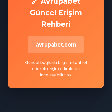
🔗 Avrupabet
Güncel Erişim
Rehberi
avrupabet.com
Güncel bağlantı bilgisini kontrol
ederek erişim adımlarını
inceleyebilirsiniz