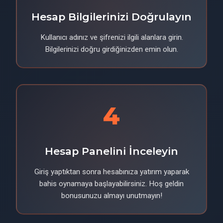
Hesap Bilgilerinizi Doğrulayın
Kullanıcı adınız ve şifrenizi ilgili alanlara girin.
Bilgilerinizi doğru girdiğinizden emin olun.
4
Hesap Panelini İnceleyin
Giriş yaptıktan sonra hesabınıza yatırım yaparak
bahis oynamaya başlayabilirsiniz. Hoş geldin
bonusunuzu almayı unutmayın!