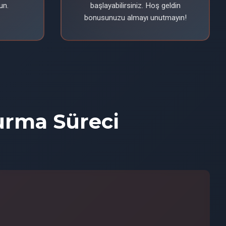
un.
başlayabilirsiniz. Hoş geldin
bonusunuzu almayı unutmayın!
urma Süreci