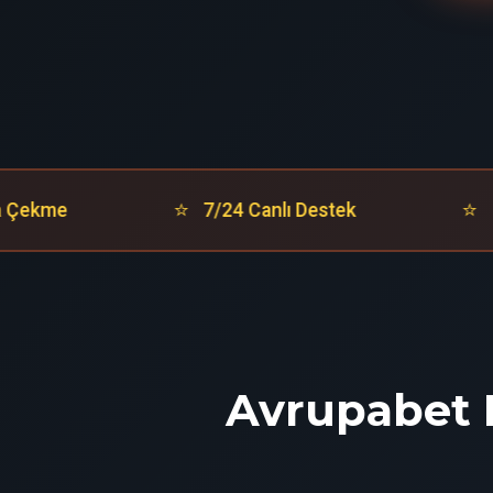
me
7/24 Canlı Destek
Güven
Avrupabet 