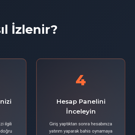
l İzlenir?
4
nizi
Hesap Panelini
n
İnceleyin
i ilgili
Giriş yaptıktan sonra hesabınıza
i doğru
yatırım yaparak bahis oynamaya