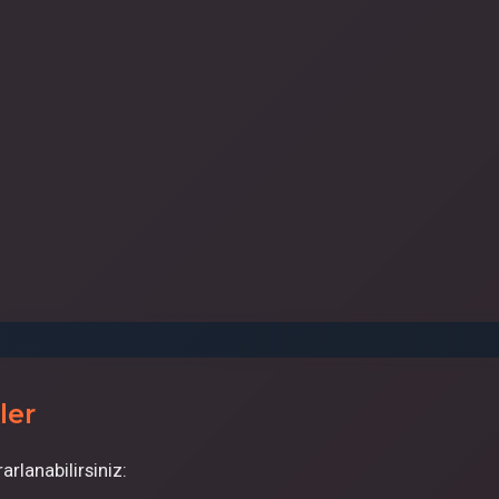
ler
rlanabilirsiniz: