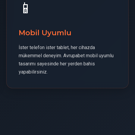
📱
Mobil Uyumlu
İster telefon ister tablet, her cihazda
mükemmel deneyim. Avrupabet mobil uyumlu
tasarımı sayesinde her yerden bahis
yapabilirsiniz.